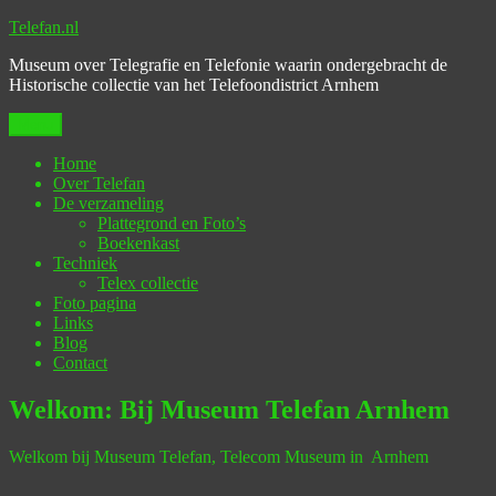
Ga
Telefan.nl
naar
Museum over Telegrafie en Telefonie waarin ondergebracht de
de
Historische collectie van het Telefoondistrict Arnhem
inhoud
Menu
Home
Over Telefan
De verzameling
Plattegrond en Foto’s
Boekenkast
Techniek
Telex collectie
Foto pagina
Links
Blog
Contact
Welkom: Bij Museum Telefan Arnhem
Welkom bij Museum Telefan, Telecom
Museum in Arnhem