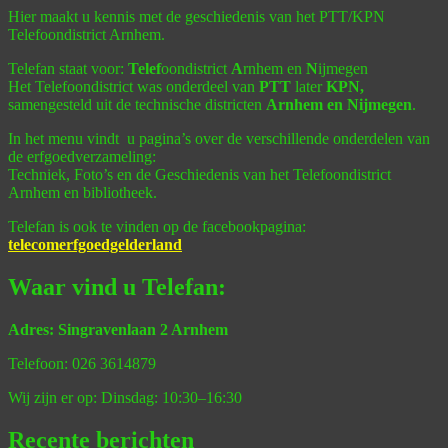
Hier maakt u kennis
met de geschiedenis van het PTT/KPN
Telefoondistrict Arnhem.
Telefan staat voor:
Tel
ef
oondistrict
A
rnhem en
N
ijmegen
Het Telefoondistrict was
onderdeel van
PTT
later
KPN,
samengesteld uit de
technische districten
Arnhem en Nijmegen
.
In het menu vindt u pagina’s over de verschillende onderdelen van
de erfgoedverzameling:
Techniek, Foto’s en de Geschiedenis van het Telefoondistrict
Arnhem en bibliotheek.
Telefan is ook te vinden op
de facebookpagina:
telecomerfgoedgelderland
Waar vind u Telefan:
Adres: Singravenlaan 2 Arnhem
Telefoon: 026 3614879
Wij zijn er op: Dinsdag: 10:30–16:30
Recente berichten